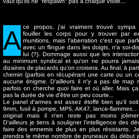
vaut qu'ils ne "respawn" pas à chaque visite...
ce propos, j'ai vraiment trouvé sympa
A
fouiller les corps pour y trouver par 
munitions, mais l'aberration c'est que par
avec un flingue dans les doigts, n'a soi-dis
lui (?). Dommage aussi que les interaction
au minimum syndical et qu'on ne pourra jamais f
dizaines de placards qu'on croisera. Au final, à par
chemin (parfois en récupérant une carte ou un co
aucune énigme. D'ailleurs il n'y a pas de map n
parfois on cherche quoi faire et où aller. Mais 
pas la durée de vie d'être un peu courte...
Le panel d'armes est assez étoffé bien qu'il soit
9mm, fusil à pompe, MP5, AK47, lance-flammes… r
original mais il n'en reste pas moins jolimen
D'ailleurs je tiens à souligner l'intelligence des 
faire des ennemis de plus en plus résistants. J
prendra le même nombre de pruneaux du début jus