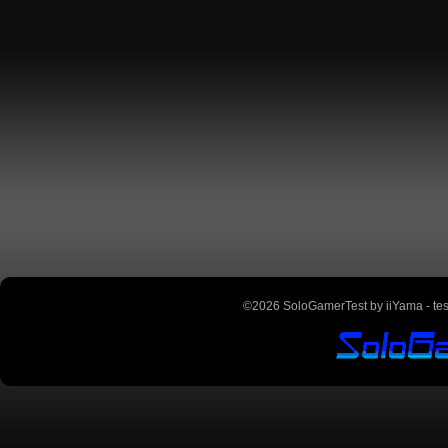
©2026 SoloGamerTest by iiYama - teste