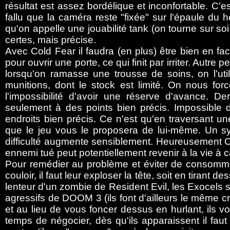
résultat est assez bordélique et inconfortable. C'est
fallu que la caméra reste "fixée" sur l'épaule du 
qu'on appelle une jouabilité tank (on tourne sur s
certes, mais précise.
Avec Cold Fear il faudra (en plus) être bien en f
pour ouvrir une porte, ce qui finit par irriter. Autre 
lorsqu'on ramasse une trousse de soins, on l'ut
munitions, dont le stock est limité. On nous forc
l'impossibilité d'avoir une réserve d'avance. D
seulement à des points bien précis. Impossibl
endroits bien précis. Ce n'est qu'en traversant 
que le jeu vous le proposera de lui-même. Un sys
difficulté augmente sensiblement. Heureusement C
ennemi tué peut potentiellement revenir à la vie à
Pour remédier au problème et éviter de consom
couloir, il faut leur exploser la tête, soit en tirant 
lenteur d'un zombie de Resident Evil, les Exocels 
agressifs de DOOM 3 (ils font d'ailleurs le même cr
et au lieu de vous foncer dessus en hurlant, ils 
temps de négocier, dès qu'ils apparaissent il fau