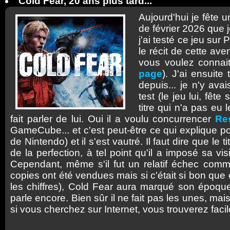
Cold Fear, 20 ans plus tard...
Aujourd'hui je fête u
de février 2026 que j
j'ai testé ce jeu sur 
le récit de cette av
vous voulez connaitr
page
). J'ai ensuite
depuis... je n'y av
test (le jeu lui, fê
titre qui n'a pas eu
fait parler de lui. Oui il a voulu concurrencer
Res
GameCube... et c'est peut-être ce qui explique po
de Nintendo) et il s'est vautré. Il faut dire que le
de la perfection, à tel point qu'il a imposé sa v
Cependant, même s'il fut un relatif échec com
copies ont été vendues mais si c'était si bon que
les chiffres), Cold Fear aura marqué son époqu
parle encore. Bien sûr il ne fait pas les unes, mai
si vous cherchez sur Internet, vous trouverez faci