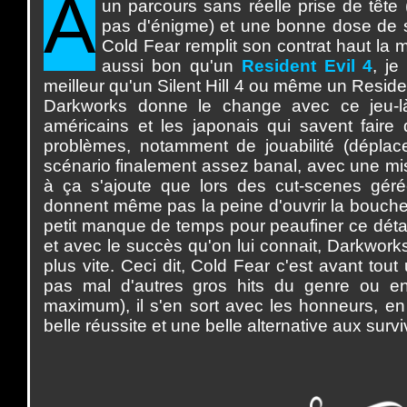
A
un parcours sans réelle prise de tête (
pas d'énigme) et une bonne dose de s
Cold Fear remplit son contrat haut la 
aussi bon qu'un
Resident Evil 4
, je
meilleur qu'un Silent Hill 4 ou même un Residen
Darkworks donne le change avec ce jeu-là
américains et les japonais qui savent faire
problèmes, notamment de jouabilité (déplace
scénario finalement assez banal, avec une mis
à ça s'ajoute que lors des cut-scenes gér
donnent même pas la peine d'ouvrir la bouche.
petit manque de temps pour peaufiner ce détail
et avec le succès qu'on lui connait, Darkworks
plus vite. Ceci dit, Cold Fear c'est avant to
pas mal d'autres gros hits du genre ou en
maximum), il s'en sort avec les honneurs, e
belle réussite et une belle alternative aux sur