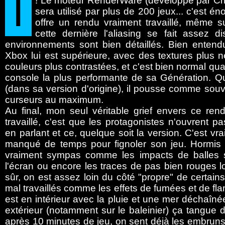
T
! Le moteur RenderWare (développé par Crit
sera utilisé par plus de 200 jeux... c'est é
offre un rendu vraiment travaillé, même 
cette dernière l'aliasing se fait assez di
environnements sont bien détaillés. Bien entend
Xbox lui est supérieure, avec des textures plus n
couleurs plus contrastées, et c'est bien normal qua
console la plus performante de sa Génération. 
(dans sa version d'origine), il pousse comme souv
curseurs au maximum.
Au final, mon seul véritable grief envers ce ren
travaillé, c'est que les protagonistes n'ouvrent p
en parlant et ce, quelque soit la version. C'est v
manqué de temps pour fignoler son jeu. Hormis ça
vraiment sympas comme les impacts de balles s
l'écran ou encore les traces de pas bien rouges 
sûr, on est assez loin du côté "propre" de certains
mal travaillés comme les effets de fumées et de f
est en intérieur avec la pluie et une mer déchaîn
extérieur (notamment sur le baleinier) ça tangue d
après 10 minutes de jeu, on sent déjà les embruns