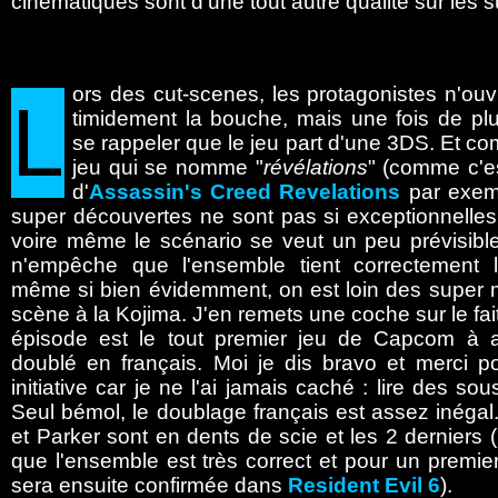
cinématiques sont d'une tout autre qualité sur les s
ors
des cut-scenes, les protagonistes n'ou
L
timidement la bouche, mais une fois de plus
se rappeler que le jeu part d'une 3DS. Et c
jeu qui se nomme "
révélations
" (comme c'es
d'
Assassin's Creed Revelations
par exemp
super découvertes ne sont pas si exceptionnelles
voire même le scénario se veut un peu prévisible
n'empêche que l'ensemble tient correctement l
même si bien évidemment, on est loin des super 
scène à la Kojima. J'en remets une coche sur le fai
épisode est le tout premier jeu de Capcom à a
doublé en français. Moi je dis bravo et merci po
initiative car je ne l'ai jamais caché : lire des so
Seul bémol, le doublage français est assez inégal. 
et Parker sont en dents de scie et les 2 derniers
que l'ensemble est très correct et pour un premier
sera ensuite confirmée dans
Resident Evil 6
).