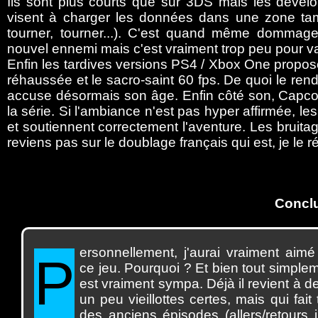
Ils sont plus courts que sur 3DS mais les dévelo
visent à charger les données dans une zone tam
tourner, tourner...). C'est quand même dommag
nouvel ennemi mais c'est vraiment trop peu pour va
Enfin les tardives versions PS4 / Xbox One propos
réhaussée et le sacro-saint 60 fps. De quoi le rend
accuse désormais son âge. Enfin côté son, Capcom
la série. Si l'ambiance n'est pas hyper affirmée, 
et soutiennent correctement l'aventure. Les brui
reviens pas sur le doublage français qui est, je le ré
Concl
ersonnellement,
j'aurai vraiment aimé
P
ce jeu. Pourquoi ? Et bien tout simplem
est vraiment sympa. Déjà il revient à
un peu vieillottes certes, mais qui fait
des anciens épisodes (allers/retours i