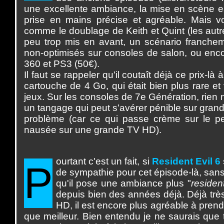
une excellente ambiance, la mise en scène e
prise en mains précise et agréable. Mais vo
comme le doublage de Keith et Quint (les autr
peu trop mis en avant, un scénario franche
non-optimisés sur consoles de salon, ou enco
360 et PS3 (50€).
Il faut se rappeler qu'il coutaît déjà ce prix-là 
cartouche de 4 Go, qui était bien plus rare e
jeux. Sur les consoles de 7e Génération, rien ne 
un tangage qui peut s'avérer pénible sur grand
problème (car ce qui passe crème sur le pet
nausée sur une grande TV HD).
ourtant c'est un fait, si
Resident Evil 6
P
de sympathie pour cet épisode-là, sans
qu'il pose une ambiance plus "
residen
depuis bien des années déjà. Déjà très
HD, il est encore plus agréable à prendre
que meilleur. Bien entendu je ne saurais que 