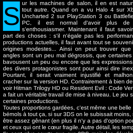
ur
les machines de salon, il en est natur
S
tout autre. Quand on a vu Halo 4 sur X
Uncharted 2 sur PlayStation 3 ou Battlefi
PC, il est normal d'avoir plus d
s'enthousiasmer. Maintenant il faut savoir
part des choses : s'il n'égale pas les performa
productions actuelles, il faut avant tout se souven
origines modestes... Ainsi on peut trouver que 
angles sont un peu mal dégrossis, que certaines 
bavousent un peu ou encore que les expressions 
des divers protagonistes sont pour ainsi dire inex
Pourtant, il serait vraiment injustifié et malho
cracher sur la version HD. Contrairement à bien d
voir Hitman Trilogy HD ou Resident Evil : Code V
a fait un véritable travail de mise à niveau. Le jeu 
certaines productions.
Toutes proportions gardées, c'est même une belle ré
bémols à tout ça, si sur 3DS on le subissait moins,
être assez gênant (en plus il n'y a pas d'option po
et ceux qui ont le cœur fragile. Autre détail, les t