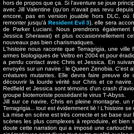
hors de propos que ça. Si l'aventure se joue princ
avec Jill Valentine (qu'on n'avait pas revu depui
encore, pas en version jouable hors DLC, où là
remonter jusqu'à
Resident Evil 3
), elle sera acc
de Parker Luciani. Nous prendrons également 
Jessica Sherawat) et plus occasionnellement ce
nouveaux pas bien charismatiques.
L'histoire nous raconte que Terragrigia, une ville f
armes biologiques de Veltro en 2004 et pour éradiqu
a perdu contact avec Chris et Jessica. En suivan
envoyés sur un navire : le Queen Zenobia. C'est al
créatures mutantes. Elle devra faire preuve de
découvrir la lourde vérité sur Chris et ce navi
Redfield et Jessica sont témoins d'un crash d'avion
groupe bioterroriste possédant le virus T-Abyss.
Jill sur ce navire, Chris en pleine montagne, un 
Terragrigia... tout est évidemment lié ! L'histoire 
La mise en scène est très correcte et se base sur
scènes les plus complexes à reproduire, et bien 
doute cette narration qui a imposé une cartouche