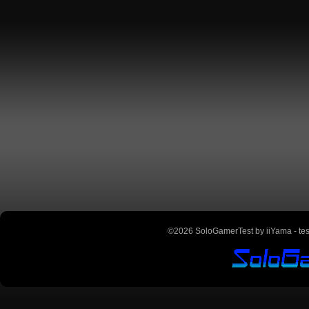
©2026 SoloGamerTest by iiYama - teste