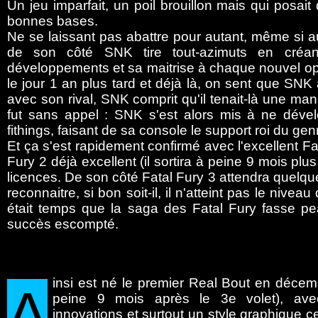
Un jeu imparfait, un poil brouillon mais qui posait
bonnes bases.
Ne se laissant pas abattre pour autant, même si a
de son côté SNK tire tout-azimuts en créan
développements et sa maitrise à chaque nouvel opus
le jour 1 an plus tard et déjà là, on sent que SNK
avec son rival, SNK comprit qu'il tenait-là une mann
fut sans appel : SNK s'est alors mis à ne déve
fithings, faisant de sa console le support roi du gen
Et ça s'est rapidement confirmé avec l'excellent Fa
Fury 2 déjà excellent (il sortira à peine 9 mois pl
licences. De son côté Fatal Fury 3 attendra quelques
reconnaitre, si bon soit-il, il n'atteint pas le niveau
était temps que la saga des Fatal Fury fasse p
succès escompté.
insi
est né le premier Real Bout en décem
A
peine 9 mois après le 3e volet), ave
innovations et surtout un style graphique ce