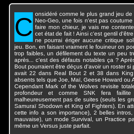
onsidéré
comme le plus grand jeu de
C
Neo-Geo, une fois n'est pas coutume 
faire mon chieur, je vais me contente
cet état de fait ! Ainsi c'est gentil d'êt
ne pourrai ériger aucune critique so
jeu. Bon, en faisant vraiment le fouineur on pour
trop faibles, un défilement du texte un peu t
après... c'est des défauts notables ça ? Aprè
Bout pourraient être déçus d'avoir un roster si
avait 22 dans Real Bout 2 et 38 dans King 
absents tels que Joe, Maï, Geese Howard ou 
Cependant Mark of the Wolves revisite total
profondeur et comme SNK fera faillit
malheureusement pas de suites (seuls les g
Samuraï Shodown et King of Fighters). En at
cette info a son importance), 2 belles intro
mauvaise), un mode Survival, un Practice par
même un Versus juste parfait.