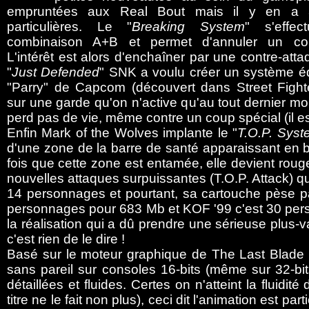
empruntées aux Real Bout mais il y en a 
particulières. Le "
Breaking System
" s'effec
combinaison A+B et permet d'annuler un cou
L'intérêt est alors d'enchaîner par une contre-atta
"
Just Defended
" SNK a voulu créer un système é
"Parry" de Capcom (découvert dans Street Fighte
sur une garde qu'on n'active qu'au tout dernier m
perd pas de vie, même contre un coup spécial (il e
Enfin Mark of the Wolves implante le "
T.O.P. Syst
d'une zone de la barre de santé apparaissant en b
fois que cette zone est entamée, elle devient roug
nouvelles attaques surpuissantes (T.O.P. Attack)
14 personnages et pourtant, sa cartouche pèse 
personnages pour 683 Mb et KOF '99 c'est 30 pers
la réalisation qui a dû prendre une sérieuse plus-
c'est rien de le dire !
Basé sur le moteur graphique de The Last Blade 
sans pareil sur consoles 16-bits (même sur 32-bit
détaillées et fluides. Certes on n'atteint la fluidi
titre ne le fait non plus), ceci dit l'animation est 