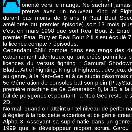
orienté vers le manga. Ne sachant jamais s
preuve avec un nouveau King of Fight
durant pas moins de 9 ans !) Real Bout Speci
améliorée du premier épisode) sort 13 mois plus
c'est en mars 1998 que sort Real Bout 2. Entre 
premier Fatal Fury et Real Bout 2 il s'est écoulé 7
la licence compte 7 épisodes.
Cependant SNK compte dans ses rangs des dé
extrêmement talentueux qui ont créés parmi les 
licences du versus fighting : Samuraï Shodow
Blade, Art of Fighting, King of Fighters... des jeu
au genre, à la Neo-Geo et à ce studio désormai
5e Génération de consoles bat son plein (PlaySta
première machine de 6e Génération !), la 3D a fait
fait de polygones et pourtant, la Neo-Geo reste le
2D.
Normal, quand on atteint un tel niveau de perform
à égaler à la fois cette expertise et ce génie créat
Alpha 3. Asseyant sa suprématie dans un genre o
1999 que le développeur nippon sortira Garou :