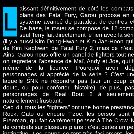
aissant
définitivement de côté les combat
L
plans des Fatal Fury, Garou propose en
système avancé de parades, de contres et 
De base, le roster se compose de 12 comba
seul Terry fait directement le lien avec la sér
(il y a aussi Kim Dong-Hwan et Kim Jae-Hoon qui s
de Kim Kaphwan de Fatal Fury 2, mais ce n'est p
Ainsi Garou nous offre un panel de fighters tout n
on regrettera l'absence de Maï, Andy et Joe, qui fo
même de la licence. Pourquoi avoir dég
personnages si apprécié de la série ? C'est u
laquelle SNK ne répondra pas (sur un coup d
doute, ou pour conforter l'histoire), de plus, p
personnages de Real Bout 2 à seulement
naturellement frustrant.
Ceci dit, tous les "fighters" ont une bonne prestan
Rock, Gato ou encore Tizoc, les persos sont 
Freeman, qui fait carrément penser à The Crow. N
de combats sur plusieurs plans : c'est certes un p
instinctive. Les coups sortent très facilement, l