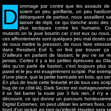
ommage
par contre que les assauts de
D
soient un peu gonflants, un peu hardcore
débarquent de partout, nous assaillent s
laisser de répit, ce qui tranche avec des
plus tactiques contre les humains. Co
mutants on la joue bourrin car c'est eux ou nous
ces affrontements sont quelques peu mal dosés ca
de nous mettre la pression, de nous faire stress
dans Resident Evil 5, on finit par trouver ça 
D'ailleurs en parlant de lassant, le jeu ne se r
jamais. Certes il y a les petites épreuves au Gl
dès qu'on parle de baston, c'est toujours plus 
pareil et le jeu est exagérément scripté. Par exem
d'une place, que la petite barricade en bois, qui se
En plus de toute cette linéarité et de tous ces sc
bug de ce côté-là), Dark Sector est outrageusement
il se fait barrer la route par 3 fois rien, il n'y
découvrir, ce qui donne un parcours honteusemen
Digital Extremes, on peut utiliser les armes fixes
bord d'un jackal, en tant qu'infecté Hayden sera se