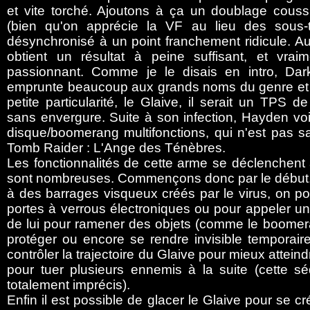
et vite torché. Ajoutons à ça un doublage couss
(bien qu'on apprécie la VF au lieu des sous-ti
désynchronisé à un point franchement ridicule. Au
obtient un résultat à peine suffisant, et vrai
passionnant. Comme je le disais en intro, Dar
emprunte beaucoup aux grands noms du genre et
petite particularité, le Glaive, il serait un TPS de
sans envergure. Suite à son infection, Hayden voi
disque/boomerang multifonctions, qui n'est pas s
Tomb Raider : L'Ange des Ténèbres.
Les fonctionnalités de cette arme se déclenchent 
sont nombreuses. Commençons donc par le début, o
à des barrages visqueux créés par le virus, on po
portes à verrous électroniques ou pour appeler u
de lui pour ramener des objets (comme le boomera
protéger ou encore se rendre invisible temporaire
contrôler la trajectoire du Glaive pour mieux attein
pour tuer plusieurs ennemis à la suite (cette 
totalement imprécis).
Enfin il est possible de glacer le Glaive pour se c