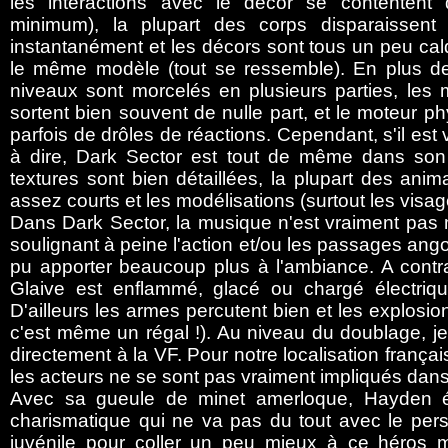
les interactions avec le décor se contentent d
minimum), la plupart des corps disparaissent
instantanément et les décors sont tous un peu ca
le même modèle (tout se ressemble). En plus de
niveaux sont morcelés en plusieurs parties, les 
sortent bien souvent de nulle part, et le moteur p
parfois de drôles de réactions. Cependant, s'il est
à dire, Dark Sector est tout de même dans son 
textures sont bien détaillées, la plupart des anima
assez courts et les modélisations (surtout les visa
Dans Dark Sector, la musique n'est vraiment pas mi
soulignant à peine l'action et/ou les passages angoi
pu apporter beaucoup plus à l'ambiance. A contrar
Glaive est enflammé, glacé ou chargé électriqu
D'ailleurs les armes percutent bien et les explos
c'est même un régal !). Au niveau du doublage, je
directement à la VF. Pour notre localisation frança
les acteurs ne se sont pas vraiment impliqués dans 
Avec sa gueule de minet amerloque, Hayden é
charismatique qui ne va pas du tout avec le pers
juvénile pour coller un peu mieux à ce héros 