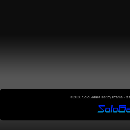
©2026 SoloGamerTest by iiYama - teste