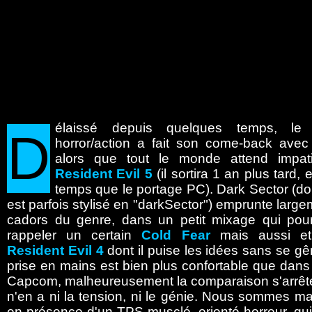
élaissé
depuis quelques temps, le s
D
horror/action a fait son come-back avec c
alors que tout le monde attend impa
Resident Evil 5
(il sortira 1 an plus tard
temps que le portage PC). Dark Sector (dont
est parfois stylisé en "darkSector") emprunte larg
cadors du genre, dans un petit mixage qui pou
rappeler un certain
Cold Fear
mais aussi et 
Resident Evil 4
dont il puise les idées sans se gên
prise en mains est bien plus confortable que dans 
Capcom, malheureusement la comparaison s'arrête 
n'en a ni la tension, ni le génie. Nous sommes ma
en présence d'un TPS musclé, orienté horreur, qui 