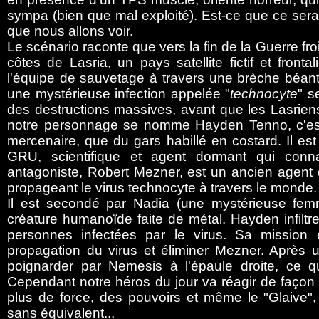
sympa (bien que mal exploité). Est-ce que ce sera 
que nous allons voir.
Le scénario raconte que vers la fin de la Guerre f
côtes de Lasria, un pays satellite fictif et front
l'équipe de sauvetage à travers une brèche béant
une mystérieuse infection appelée "
technocyte
" s
des destructions massives, avant que les Lasriens
notre personnage se nomme Hayden Tenno, c'est
mercenaire, que du gars habillé en costard. Il e
GRU, scientifique et agent dormant qui connaî
antagoniste, Robert Mezner, est un ancien agent 
propageant le virus technocyte à travers le monde.
Il est secondé par Nadia (une mystérieuse fem
créature humanoïde faite de métal. Hayden infiltr
personnes infectées par le virus. Sa mission 
propagation du virus et éliminer Mezner. Après 
poignarder par Nemesis à l'épaule droite, ce qui
Cependant notre héros du jour va réagir de façon tou
plus de force, des pouvoirs et même le "Glaive"
sans équivalent...