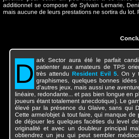
additionnel se compose de Sylvain Lemarie, Deni
mais aucune de leurs prestations ne sortira du lot. R
Concl
ark
Sector aura été le parfait candi
D
patienter aux amateurs de TPS orien
très attendu
Resident Evil 5
. On y t
graphismes, quelques bonnes idées
d'autres jeux, mais aussi une aventu
linéaire, redondante... et pas bien longue en p
joueurs étant totalement anecdotique). Le ga
élevé par la présence du Glaive, sans qui Da
Cette arme/objet à tout faire, qui manque de
de déjouer les quelques facéties du level d
originalité et avec un doubleur principal m
obtiendrez un jeu qui peut sembler médiocre