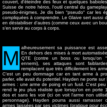
couvert, d'éteindre des feux et quelques babiole
Suisse de notre héros, l'outil central du gamepla
pseudo-énigmes. Je dis bien "pseudo" car les é
compliquées à comprendre. Le Glaive sert aussi d
en déstabiliser d'autres (comme ceux avec un bouc
s'en servir au corps à corps.
alheureusement
sa puissance est assez
M
En dehors des mises à mort automatisée
QTE (contre un boss ou lorsqu'on "f
ennemi), ses attaques sont faiblard
remplacent que très difficilement les arm
C'est un peu dommage car en tant arme à pr
parler, elle avait du potentiel. Hayden ne porte sur 
armes : une arme de poing et un fusil. C'est peu
rend le jeu plus réaliste que lorsqu'on en porte 
dos et sans les voir (ici on voit l'arme non utilis
personnage). Hayden pourra aussi ramasser c
armes laissées par ses victimes (pratique pour é